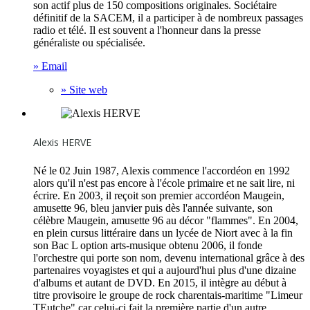
son actif plus de 150 compositions originales. Sociétaire
définitif de la SACEM, il a participer à de nombreux passages
radio et télé. Il est souvent a l'honneur dans la presse
généraliste ou spécialisée.
» Email
» Site web
Alexis HERVE
Né le 02 Juin 1987, Alexis commence l'accordéon en 1992
alors qu'il n'est pas encore à l'école primaire et ne sait lire, ni
écrire. En 2003, il reçoit son premier accordéon Maugein,
amusette 96, bleu janvier puis dès l'année suivante, son
célèbre Maugein, amusette 96 au décor "flammes". En 2004,
en plein cursus littéraire dans un lycée de Niort avec à la fin
son Bac L option arts-musique obtenu 2006, il fonde
l'orchestre qui porte son nom, devenu international grâce à des
partenaires voyagistes et qui a aujourd'hui plus d'une dizaine
d'albums et autant de DVD. En 2015, il intègre au début à
titre provisoire le groupe de rock charentais-maritime "Limeur
TEutche" car celui-ci fait la première partie d'un autre