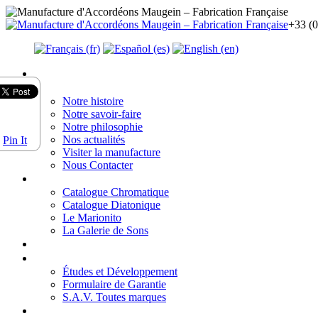
+33 (0
Accueil
La manufacture
Notre histoire
Notre savoir-faire
Notre philosophie
Nos actualités
Pin It
Visiter la manufacture
Nous Contacter
Nos instruments
Catalogue Chromatique
Catalogue Diatonique
Le Marionito
La Galerie de Sons
Essayer un MAUGEIN
Nos services
Études et Développement
Formulaire de Garantie
S.A.V. Toutes marques
Nos Revendeurs