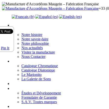
+33 (0
Accueil
La manufacture
Notre histoire
Notre savoir-faire
Notre philosophie
Nos actualités
Pin It
Visiter la manufacture
Nous Contacter
Nos instruments
Catalogue Chromatique
Catalogue Diatonique
Le Marionito
La Galerie de Sons
Essayer un MAUGEIN
Nos services
Études et Développement
Formulaire de Garantie
S.A.V. Toutes marques
Nos Revendeurs